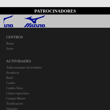
PATROCINADORES
CENTROS
Bassa
Astur
ACTIVIDADES
Todas nuestras Actividades
Acuáticas
Baile
Cardio
Cardio-Tono
Clases especiales
Cuerpo-Mente
Tonificación
Virtuales