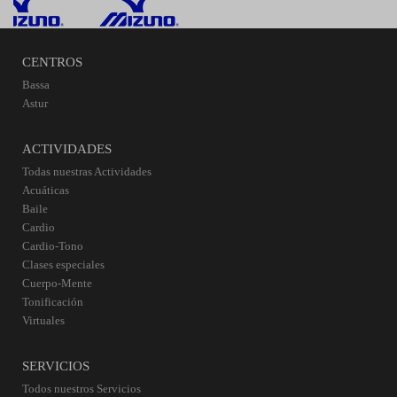
CENTROS
Bassa
Astur
ACTIVIDADES
Todas nuestras Actividades
Acuáticas
Baile
Cardio
Cardio-Tono
Clases especiales
Cuerpo-Mente
Tonificación
Virtuales
SERVICIOS
Todos nuestros Servicios